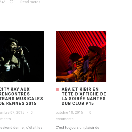
545
1
Read more
CITY KAY AUX
ABA ET KIBIR EN
RENCONTRES
TÊTE D’AFFICHE DE
TRANS MUSICALES
LA SOIRÉE NANTES
DE RENNES 2015
DUB CLUB #15
embre 07, 2015
·
0
octobre 18, 2015
·
0
ments
comments
eekend dernier, c'était les
C'est toujours un plaisir de