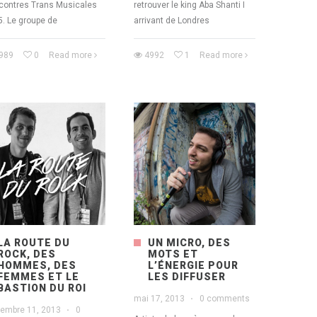
contres Trans Musicales
retrouver le king Aba Shanti I
. Le groupe de
arrivant de Londres
989
0
Read more
4992
1
Read more
LA ROUTE DU
UN MICRO, DES
ROCK, DES
MOTS ET
HOMMES, DES
L’ÉNERGIE POUR
FEMMES ET LE
LES DIFFUSER
BASTION DU ROI
mai 17, 2013
·
0 comments
tembre 11, 2013
·
0