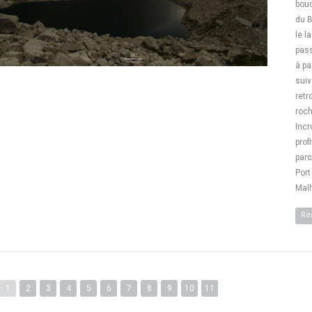
bouc
du B
le l
pass
à pa
suiv
retr
roch
Incr
prof
parc
Port
Malh
Re
1
2
3
4
5
6
7
8
9
10
11