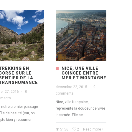
TREKKING EN
NICE, UNE VILLE
CORSE SUR LE
COINCÉE ENTRE
SENTIER DE LA
MER ET MONTAGNE
TRANSHUMANCE
décembre 22, 2015
·
0
ier 27, 2016
·
0
comments
ments
Nice, ville française,
 notre premier passage
représente la douceur de vivre
l'île de beauté (oui, on
incarnée. Elle se
te bien y retourner
5156
2
Read more