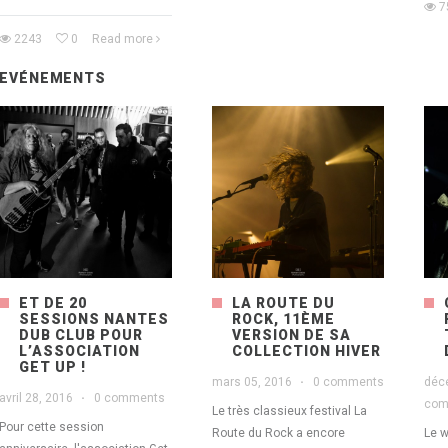
7
2243
0
Read more
EVÉNEMENTS
ET DE 20
LA ROUTE DU
SESSIONS NANTES
ROCK, 11ÈME
DUB CLUB POUR
VERSION DE SA
L’ASSOCIATION
COLLECTION HIVER
GET UP !
mars 05, 2016
·
0 comments
déc
avril 28, 2016
·
0 comments
com
Le très classieux festival La
Pour cette session
Route du Rock a encore
Le w