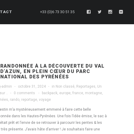
TACT
+33 (0)6 73 30 51 35
RANDONNÉE À LA DÉCOUVERTE DU VAL
D’AZUN, EN PLEIN CŒUR DU PARC
NATIONAL DES PYRÉNÉES
g-admin
·
octobre 31, 2024
·
in
Non classé
,
Reportages
,
Un
sur ..
·
0 comments
·
backpack
,
europe
,
france
,
montagne
,
énées
,
rando
,
reportage
,
voyage
estin m’a mystérieusement emmené à faire cette belle
onnée dans les Hautes-Pyrénées. Une fois l’idée émise, le sac à
était prêt et l’envie de se retrouver à parcourir les pentes & les
 très présente. J’avais hâte d’arriver ! Je souhaitais faire une