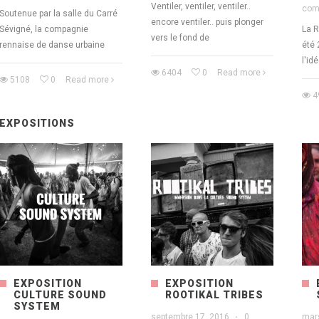
Ventiler, ventiler, ventiler..
com
Soutenue par la salle du Carré
encore ventiler.. puis plonger
Sévigné, la compagnie
La R
vers le fond de
rennaise de danse urbaine
été 
l'id
6404
0
Read more
5108
0
Read more
4
EXPOSITIONS
EXPOSITION
EXPOSITION
CULTURE SOUND
ROOTIKAL TRIBES
SYSTEM
septembre 17, 2016
·
0
mar