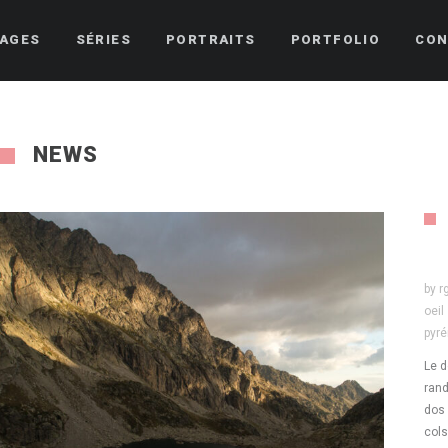
AGES
SÉRIES
PORTRAITS
PORTFOLIO
CON
NEWS
by
r
oeil 
pyr
Le d
rand
dos 
cols