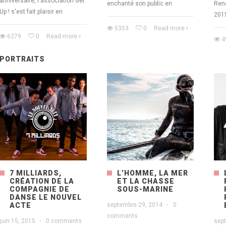
anniversaire, l'association Get
enchanté son public en
Ren
Up ! s'est fait plaisir en
2015
5353
0
Read more
6279
0
Read more
4
PORTRAITS
7 MILLIARDS,
L’HOMME, LA MER
CRÉATION DE LA
ET LA CHASSE
COMPAGNIE DE
SOUS-MARINE
DANSE LE NOUVEL
ACTE
septembre 29, 2014
·
0
comments
juin 15, 2015
·
0 comments
sep