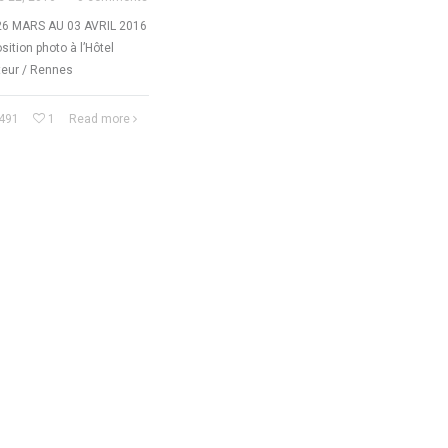
26 MARS AU 03 AVRIL 2016
sition photo à l’Hôtel
teur / Rennes
491
1
Read more
+33 (0)6 73 30 51 35