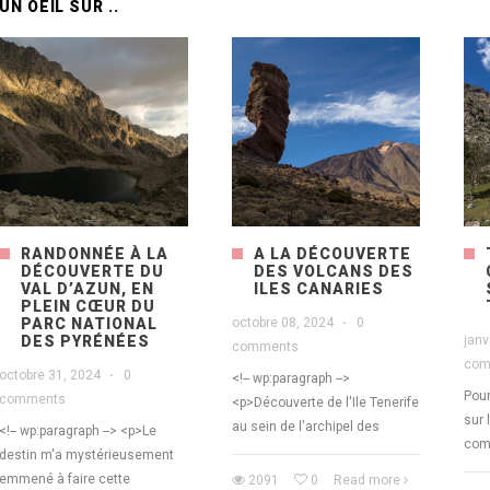
UN OEIL SUR ..
RANDONNÉE À LA
A LA DÉCOUVERTE
DÉCOUVERTE DU
DES VOLCANS DES
VAL D’AZUN, EN
ILES CANARIES
PLEIN CŒUR DU
PARC NATIONAL
octobre 08, 2024
·
0
DES PYRÉNÉES
janv
comments
com
octobre 31, 2024
·
0
<!-- wp:paragraph -->
Pour
comments
<p>Découverte de l'Ile Tenerife
sur 
au sein de l'archipel des
<!-- wp:paragraph --> <p>Le
comp
destin m'a mystérieusement
emmené à faire cette
2091
0
Read more