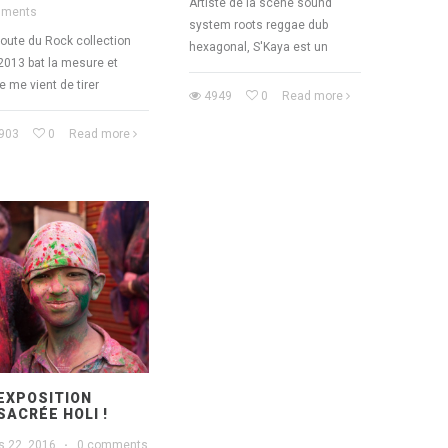
Artiste de la scène sound
ments
system roots reggae dub
oute du Rock collection
hexagonal, S'Kaya est un
2013 bat la mesure et
ée me vient de tirer
4949
0
Read more
903
0
Read more
EXPOSITION
SACRÉE HOLI !
s 22, 2016
·
0 comments