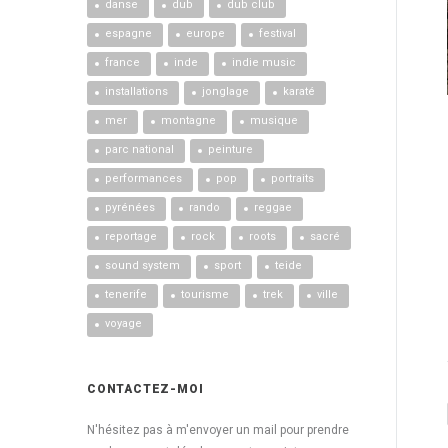
danse
dub
dub club
espagne
europe
festival
france
inde
indie music
installations
jonglage
karaté
mer
montagne
musique
parc national
peinture
performances
pop
portraits
pyrénées
rando
reggae
reportage
rock
roots
sacré
sound system
sport
teide
tenerife
tourisme
trek
ville
voyage
CONTACTEZ-MOI
N'hésitez pas à m'envoyer un mail pour prendre