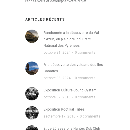
rendez-vous et développer votre projet.
ARTICLES RÉCENTS
Randonnée à la découverte du Val
d’Azun, en plein cœur du Parc
National des Pyrénées
octobre 31, 2024
·
0 comments
A la découverte des volcans des Iles
Canaries
octobre 08, 2024
·
0 comments
Exposition Culture Sound System
octobre 07, 2016
·
0 comments
Exposition Rootikal Tribes
septembre 17, 2016
·
0 comments
Et de 20 sessions Nantes Dub Club