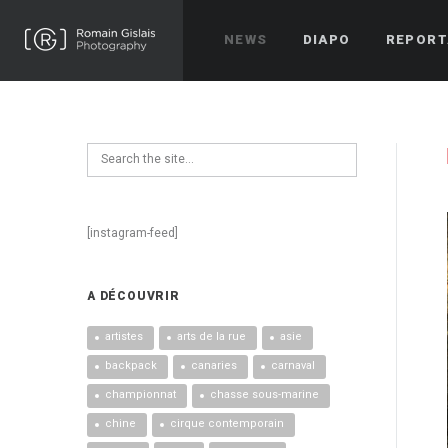
NEWS
DIAPO
REPORT
[instagram-feed]
A DÉCOUVRIR
artistes
arts de la rue
asie
backpack
canaries
carnaval
championnat
chasse sous-marine
chine
cirque contemporain