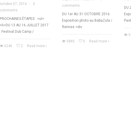
octobre 07, 2016
·
0
comments
DU 
comments
DU 1er AU 31 OCTOBRE 2016
Expo
PROCHAINES ÉTAPES : <ul>
Exposition photo au BabaZula /
Pas
<li>DU 13 AU 16 JUILLET 2017
Rennes <div
: Festival Dub Camp /
5
5885
0
Read more
6246
2
Read more