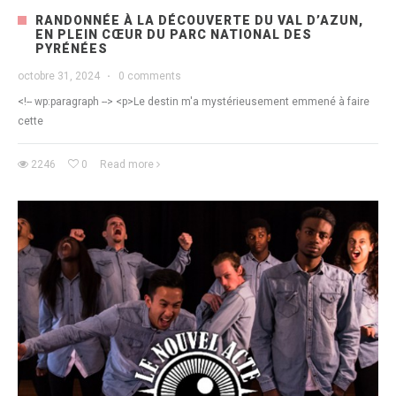
RANDONNÉE À LA DÉCOUVERTE DU VAL D’AZUN,
EN PLEIN CŒUR DU PARC NATIONAL DES
PYRÉNÉES
octobre 31, 2024
·
0 comments
<!-- wp:paragraph --> <p>Le destin m'a mystérieusement emmené à faire
cette
2246
0
Read more