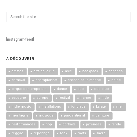
[instagram-feed]
A DÉCOUVRIR
artistes
arts de la rue
asie
backpack
canaries
carnaval
championnat
chasse sous-marine
chine
cirque contemporain
danse
dub
dub club
espagne
europe
festival
france
inde
indie music
installations
jonglage
karaté
mer
montagne
musique
parc national
peinture
performances
pop
portraits
pyrénées
rando
reggae
reportage
rock
roots
sacré