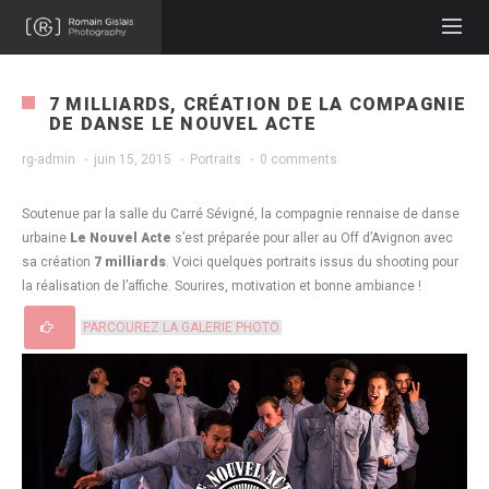
7 MILLIARDS, CRÉATION DE LA COMPAGNIE
DE DANSE LE NOUVEL ACTE
rg-admin
·
juin 15, 2015
·
Portraits
·
0 comments
Soutenue par la salle du Carré Sévigné, la compagnie rennaise de danse
urbaine
Le Nouvel Acte
s’est préparée pour aller au Off d’Avignon avec
sa création
7 milliards
. Voici quelques portraits issus du shooting pour
la réalisation de l’affiche. Sourires, motivation et bonne ambiance !
PARCOUREZ LA GALERIE PHOTO