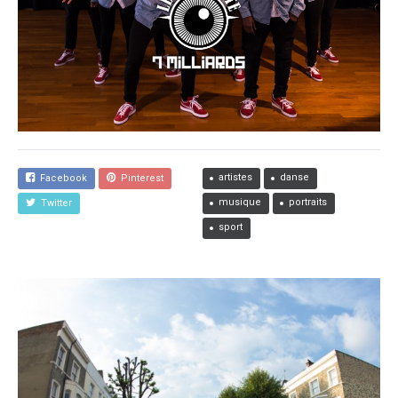
artistes
danse
Facebook
Pinterest
musique
portraits
Twitter
sport