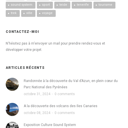
sound system
sport
teide
tenerife
tourisme
trek
ville
voyage
CONTACTEZ-MOI
N'hésitez pas à m'envoyer un mail pour prendre rendez-vous et
développer votre projet.
ARTICLES RÉCENTS
Randonnée à la découverte du Val d’Azun, en plein cœur du
Parc National des Pyrénées
octobre 31, 2024
·
0 comments
A la découverte des volcans des Iles Canaries
octobre 08, 2024
·
0 comments
Exposition Culture Sound System