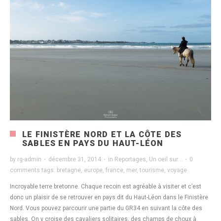
LE FINISTÈRE NORD ET LA CÔTE DES
SABLES EN PAYS DU HAUT-LÉON
by
rg-admin
·
décembre 31, 2014
·
in
Reportages
,
Un oeil sur ..
·
0
comments
tags:
bretagne
,
europe
,
france
,
mer
,
tourisme
,
voyage
Incroyable terre bretonne. Chaque recoin est agréable à visiter et c’est
donc un plaisir de se retrouver en pays dit du Haut-Léon dans le Finistère
Nord. Vous pouvez parcourir une partie du GR34 en suivant la côte des
sables. On y croise des cavaliers solitaires, des champs de choux à