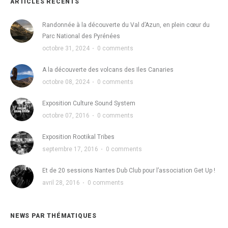
ARTICLES RÉCENTS
Randonnée à la découverte du Val d’Azun, en plein cœur du
Parc National des Pyrénées
octobre 31, 2024
·
0 comments
A la découverte des volcans des Iles Canaries
octobre 08, 2024
·
0 comments
Exposition Culture Sound System
octobre 07, 2016
·
0 comments
Exposition Rootikal Tribes
septembre 17, 2016
·
0 comments
Et de 20 sessions Nantes Dub Club pour l’association Get Up !
avril 28, 2016
·
0 comments
NEWS PAR THÉMATIQUES