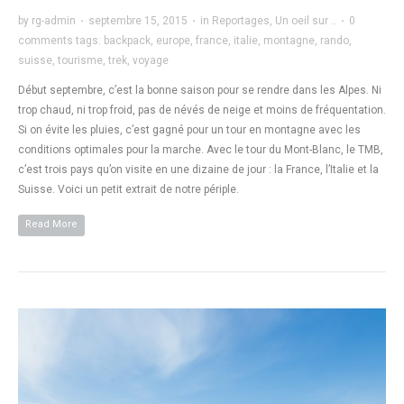
by
rg-admin
·
septembre 15, 2015
·
in
Reportages
,
Un oeil sur ..
·
0
comments
tags:
backpack
,
europe
,
france
,
italie
,
montagne
,
rando
,
suisse
,
tourisme
,
trek
,
voyage
Début septembre, c’est la bonne saison pour se rendre dans les Alpes. Ni
trop chaud, ni trop froid, pas de névés de neige et moins de fréquentation.
Si on évite les pluies, c’est gagné pour un tour en montagne avec les
conditions optimales pour la marche. Avec le tour du Mont-Blanc, le TMB,
c’est trois pays qu’on visite en une dizaine de jour : la France, l’Italie et la
Suisse. Voici un petit extrait de notre périple.
Read More