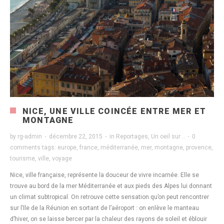
NICE, UNE VILLE COINCÉE ENTRE MER ET
MONTAGNE
by
rg-admin
·
décembre 22, 2015
·
in
Reportages
,
Un oeil sur ..
·
0
comments
tags:
europe
,
france
,
méditerranée
,
mer
,
montagne
,
provence
,
tourisme
,
ville
,
voyage
Nice, ville française, représente la douceur de vivre incarnée. Elle se
trouve au bord de la mer Méditerranée et aux pieds des Alpes lui donnant
un climat subtropical. On retrouve cette sensation qu’on peut rencontrer
sur l’Ile de la Réunion en sortant de l’aéroport : on enlève le manteau
d’hiver, on se laisse bercer par la chaleur des rayons de soleil et éblouir