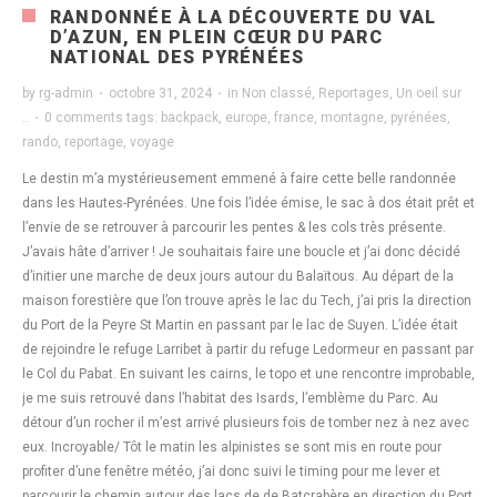
RANDONNÉE À LA DÉCOUVERTE DU VAL
D’AZUN, EN PLEIN CŒUR DU PARC
NATIONAL DES PYRÉNÉES
by
rg-admin
·
octobre 31, 2024
·
in
Non classé
,
Reportages
,
Un oeil sur
..
·
0 comments
tags:
backpack
,
europe
,
france
,
montagne
,
pyrénées
,
rando
,
reportage
,
voyage
Le destin m’a mystérieusement emmené à faire cette belle randonnée
dans les Hautes-Pyrénées. Une fois l’idée émise, le sac à dos était prêt et
l’envie de se retrouver à parcourir les pentes & les cols très présente.
J’avais hâte d’arriver ! Je souhaitais faire une boucle et j’ai donc décidé
d’initier une marche de deux jours autour du Balaïtous. Au départ de la
maison forestière que l’on trouve après le lac du Tech, j’ai pris la direction
du Port de la Peyre St Martin en passant par le lac de Suyen. L’idée était
de rejoindre le refuge Larribet à partir du refuge Ledormeur en passant par
le Col du Pabat. En suivant les cairns, le topo et une rencontre improbable,
je me suis retrouvé dans l’habitat des Isards, l’emblème du Parc. Au
détour d’un rocher il m’est arrivé plusieurs fois de tomber nez à nez avec
eux. Incroyable/ Tôt le matin les alpinistes se sont mis en route pour
profiter d’une fenêtre météo, j’ai donc suivi le timing pour me lever et
parcourir le chemin autour des lacs de de Batcrabère en direction du Port