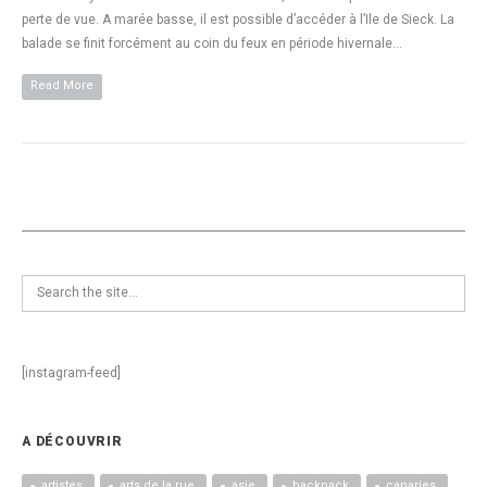
perte de vue. A marée basse, il est possible d’accéder à l’Ile de Sieck. La
balade se finit forcément au coin du feux en période hivernale…
Read More
[instagram-feed]
A DÉCOUVRIR
artistes
arts de la rue
asie
backpack
canaries