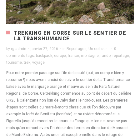
TREKKING EN CORSE SUR LE SENTIER DE
LA TRANSHUMANCE
by
rg-admin
·
janvier 27, 2016
·
in
Reportages
,
Un oeil sur ..
·
0
comments
tags:
backpack
,
europe
,
france
,
montagne
,
rando
,
reportage
,
tourisme
,
trek
,
voyage
Pour notre premier passage sur l’île de beauté (oui, on compte bien y
retourner !) nous avons choisi de suivre le sentier de La Transhumance
balisé avec le marquage orange et mauve au sein du Parc Naturel
Régional de Corse. Ce trekking commence au point de départ du célèbre
GR20 à Calenzana non loin de Calvi dans le nord-ouest. Les premières
étapes sont celles du mare-è-monti classique où l’on découvre par
exemple la forêt de Bonifatu (bonifato) et sa rivière dénommée La
Figarella jusqu’à rencontrer le cours du Fango que l’on ne traverse pas
mais qu’on remonte vers l’intérieur des terres en direction de Manso et
de Monte Estremu. Après une nuit exceptionnelle dans le refuge de