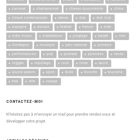
carnaval
championnat
chasse sous-marine
chine
cirque contemporain
danse
dub
dub club
espagne
europe
festival
france
inde
indie music
installations
jonglage
karaté
mer
montagne
musique
parc national
peinture
performances
pop
portraits
pyrénées
rando
reggae
reportage
rock
roots
sacré
sound system
sport
teide
tenerife
tourisme
trek
ville
voyage
CONTACTEZ-MOI
N'hésitez pas à m'envoyer un mail pour prendre rendez-vous et
développer votre projet.