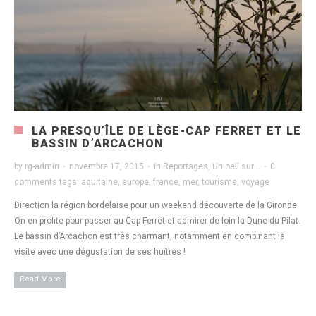
LA PRESQU’ÎLE DE LÈGE-CAP FERRET ET LE
BASSIN D’ARCACHON
by
rg-admin
·
novembre 17, 2015
·
in
Reportages
,
Un oeil sur ..
·
0
comments
tags:
aquitaine
,
europe
,
france
,
mer
,
tourisme
,
voyage
Direction la région bordelaise pour un weekend découverte de la Gironde.
On en profite pour passer au Cap Ferret et admirer de loin la Dune du Pilat.
Le bassin d’Arcachon est très charmant, notamment en combinant la
visite avec une dégustation de ses huîtres !
Read More