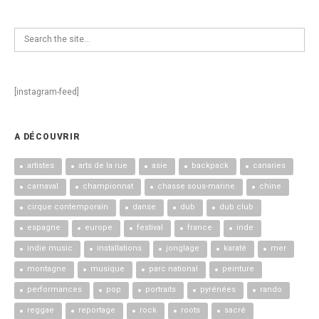
[instagram-feed]
A DÉCOUVRIR
artistes
arts de la rue
asie
backpack
canaries
carnaval
championnat
chasse sous-marine
chine
cirque contemporain
danse
dub
dub club
espagne
europe
festival
france
inde
indie music
installations
jonglage
karaté
mer
montagne
musique
parc national
peinture
performances
pop
portraits
pyrénées
rando
reggae
reportage
rock
roots
sacré