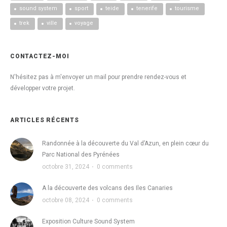
sound system
sport
teide
tenerife
tourisme
trek
ville
voyage
CONTACTEZ-MOI
N'hésitez pas à m'envoyer un mail pour prendre rendez-vous et
développer votre projet.
ARTICLES RÉCENTS
Randonnée à la découverte du Val d’Azun, en plein cœur du
Parc National des Pyrénées
octobre 31, 2024
·
0 comments
A la découverte des volcans des Iles Canaries
octobre 08, 2024
·
0 comments
Exposition Culture Sound System