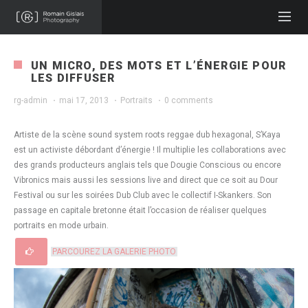
UN MICRO, DES MOTS ET L’ÉNERGIE POUR
LES DIFFUSER
rg-admin
·
mai 17, 2013
·
Portraits
·
0 comments
Artiste de la scène sound system roots reggae dub hexagonal, S’Kaya
est un activiste débordant d’énergie ! Il multiplie les collaborations avec
des grands producteurs anglais tels que Dougie Conscious ou encore
Vibronics mais aussi les sessions live and direct que ce soit au Dour
Festival ou sur les soirées Dub Club avec le collectif I-Skankers. Son
passage en capitale bretonne était l’occasion de réaliser quelques
portraits en mode urbain.
PARCOUREZ LA GALERIE PHOTO