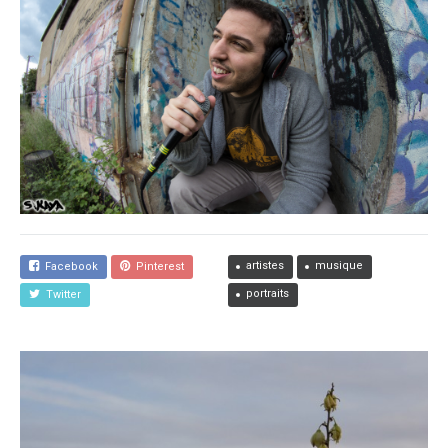
artistes
musique
Facebook
Pinterest
portraits
Twitter