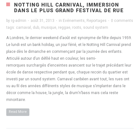
NOTTING HILL CARNIVAL, IMMERSION
DANS LE PLUS GRAND FESTIVAL DE RUE
by
rg-admin
·
août 31, 2013
·
in
Evénements
,
Reportages
·
0 comments
tags:
carnaval
,
dub
,
musique
,
reggae
,
roots
,
sound system
A Londres, le dernier weekend d’août est synonyme de fête depuis 1959.
Le lundi est un bank holiday, un jour férié, et le Notting Hill Carnival prend
place dès le dimanche en commençant par la journée des enfants.
Articulé autour d’un défilé haut en couleur, les semi-
remorques surchargés d’enceintes avancent sur le trajet précédant leur
école de danse respective pendant que, chaque recoin du quartier est
investi par un sound system. Carnaval caribéen avant tout, les rues ont
vu au fil des années différents styles de musique s’implanter dans le
décor comme la house, la jungle, la drum’n’bass mais cela reste
minoritaire.
Read More