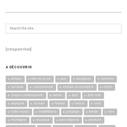
[instagram-feed]
A DÉCOUVRIR
artistes
arts de la rue
asie
backpack
canaries
carnaval
championnat
chasse sous-marine
chine
cirque contemporain
danse
dub
dub club
espagne
europe
festival
france
inde
indie music
installations
jonglage
karaté
mer
montagne
musique
parc national
peinture