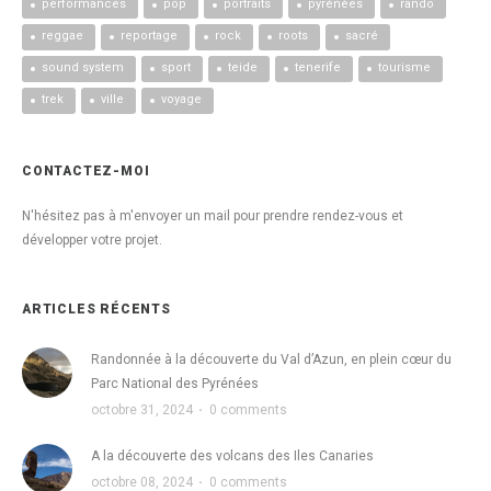
performances
pop
portraits
pyrénées
rando
reggae
reportage
rock
roots
sacré
sound system
sport
teide
tenerife
tourisme
trek
ville
voyage
CONTACTEZ-MOI
N'hésitez pas à m'envoyer un mail pour prendre rendez-vous et
développer votre projet.
ARTICLES RÉCENTS
Randonnée à la découverte du Val d’Azun, en plein cœur du
Parc National des Pyrénées
octobre 31, 2024
·
0 comments
A la découverte des volcans des Iles Canaries
octobre 08, 2024
·
0 comments