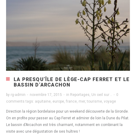
LA PRESQU’ÎLE DE LÈGE-CAP FERRET ET LE
BASSIN D’ARCACHON
by
rg-admin
·
novembre 17, 2015
·
in
Reportages
,
Un oeil sur ..
·
0
comments
tags:
aquitaine
,
europe
,
france
,
mer
,
tourisme
,
voyage
Direction la région bordelaise pour un weekend découverte de la Gironde.
On en profite pour passer au Cap Ferret et admirer de loin la Dune du Pilat.
Le bassin d’Arcachon est très charmant, notamment en combinant la
visite avec une dégustation de ses huîtres !