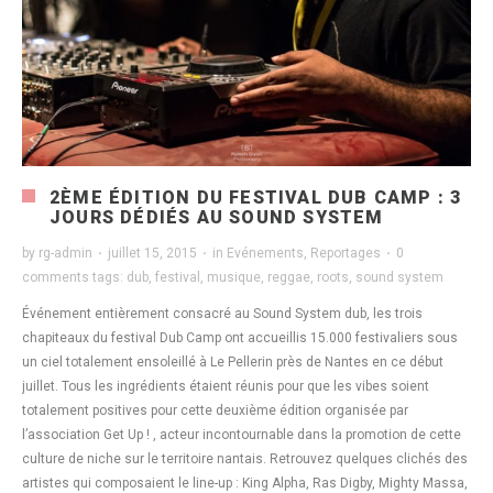
2ÈME ÉDITION DU FESTIVAL DUB CAMP : 3
JOURS DÉDIÉS AU SOUND SYSTEM
by
rg-admin
·
juillet 15, 2015
·
in
Evénements
,
Reportages
·
0
comments
tags:
dub
,
festival
,
musique
,
reggae
,
roots
,
sound system
Événement entièrement consacré au Sound System dub, les trois
chapiteaux du festival Dub Camp ont accueillis 15.000 festivaliers sous
un ciel totalement ensoleillé à Le Pellerin près de Nantes en ce début
juillet. Tous les ingrédients étaient réunis pour que les vibes soient
totalement positives pour cette deuxième édition organisée par
l’association Get Up ! , acteur incontournable dans la promotion de cette
culture de niche sur le territoire nantais. Retrouvez quelques clichés des
artistes qui composaient le line-up : King Alpha, Ras Digby, Mighty Massa,