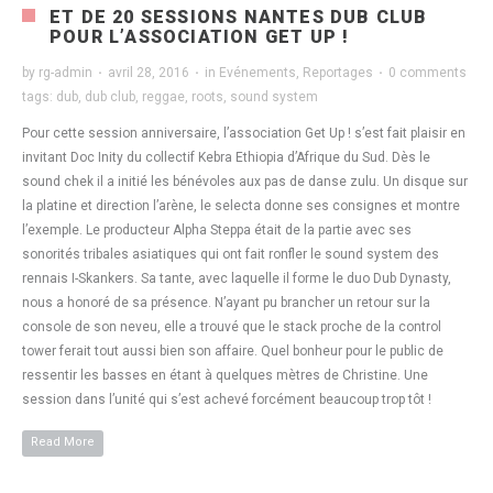
ET DE 20 SESSIONS NANTES DUB CLUB
POUR L’ASSOCIATION GET UP !
by
rg-admin
·
avril 28, 2016
·
in
Evénements
,
Reportages
·
0 comments
tags:
dub
,
dub club
,
reggae
,
roots
,
sound system
Pour cette session anniversaire, l’association Get Up ! s’est fait plaisir en
invitant Doc Inity du collectif Kebra Ethiopia d’Afrique du Sud. Dès le
sound chek il a initié les bénévoles aux pas de danse zulu. Un disque sur
la platine et direction l’arène, le selecta donne ses consignes et montre
l’exemple. Le producteur Alpha Steppa était de la partie avec ses
sonorités tribales asiatiques qui ont fait ronfler le sound system des
rennais I-Skankers. Sa tante, avec laquelle il forme le duo Dub Dynasty,
nous a honoré de sa présence. N’ayant pu brancher un retour sur la
console de son neveu, elle a trouvé que le stack proche de la control
tower ferait tout aussi bien son affaire. Quel bonheur pour le public de
ressentir les basses en étant à quelques mètres de Christine. Une
session dans l’unité qui s’est achevé forcément beaucoup trop tôt !
Read More