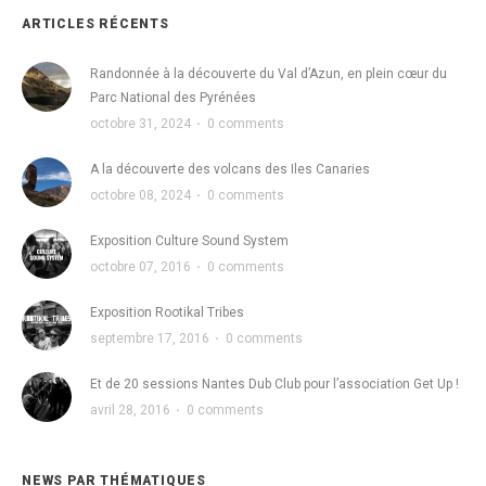
ARTICLES RÉCENTS
Randonnée à la découverte du Val d’Azun, en plein cœur du
Parc National des Pyrénées
octobre 31, 2024
·
0 comments
A la découverte des volcans des Iles Canaries
octobre 08, 2024
·
0 comments
Exposition Culture Sound System
octobre 07, 2016
·
0 comments
Exposition Rootikal Tribes
septembre 17, 2016
·
0 comments
Et de 20 sessions Nantes Dub Club pour l’association Get Up !
avril 28, 2016
·
0 comments
NEWS PAR THÉMATIQUES