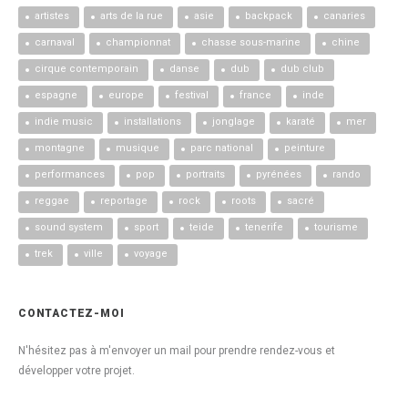
artistes
arts de la rue
asie
backpack
canaries
carnaval
championnat
chasse sous-marine
chine
cirque contemporain
danse
dub
dub club
espagne
europe
festival
france
inde
indie music
installations
jonglage
karaté
mer
montagne
musique
parc national
peinture
performances
pop
portraits
pyrénées
rando
reggae
reportage
rock
roots
sacré
sound system
sport
teide
tenerife
tourisme
trek
ville
voyage
CONTACTEZ-MOI
N'hésitez pas à m'envoyer un mail pour prendre rendez-vous et
développer votre projet.