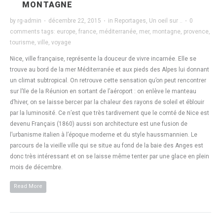
MONTAGNE
by
rg-admin
·
décembre 22, 2015
·
in
Reportages
,
Un oeil sur ..
·
0
comments
tags:
europe
,
france
,
méditerranée
,
mer
,
montagne
,
provence
,
tourisme
,
ville
,
voyage
Nice, ville française, représente la douceur de vivre incarnée. Elle se
trouve au bord de la mer Méditerranée et aux pieds des Alpes lui donnant
un climat subtropical. On retrouve cette sensation qu’on peut rencontrer
sur l’Ile de la Réunion en sortant de l’aéroport : on enlève le manteau
d’hiver, on se laisse bercer par la chaleur des rayons de soleil et éblouir
par la luminosité. Ce n’est que très tardivement que le comté de Nice est
devenu Français (1860) aussi son architecture est une fusion de
l’urbanisme italien à l’époque moderne et du style haussmannien. Le
parcours de la vieille ville qui se situe au fond de la baie des Anges est
donc très intéressant et on se laisse même tenter par une glace en plein
mois de décembre.
Read More