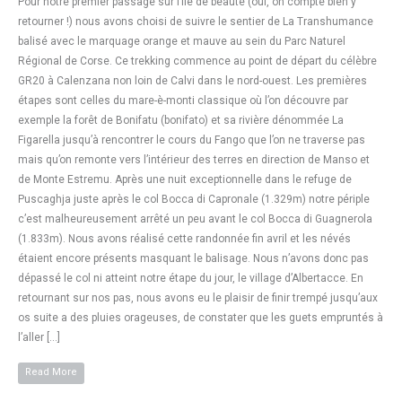
Pour notre premier passage sur l’île de beauté (oui, on compte bien y
retourner !) nous avons choisi de suivre le sentier de La Transhumance
balisé avec le marquage orange et mauve au sein du Parc Naturel
Régional de Corse. Ce trekking commence au point de départ du célèbre
GR20 à Calenzana non loin de Calvi dans le nord-ouest. Les premières
étapes sont celles du mare-è-monti classique où l’on découvre par
exemple la forêt de Bonifatu (bonifato) et sa rivière dénommée La
Figarella jusqu’à rencontrer le cours du Fango que l’on ne traverse pas
mais qu’on remonte vers l’intérieur des terres en direction de Manso et
de Monte Estremu. Après une nuit exceptionnelle dans le refuge de
Puscaghja juste après le col Bocca di Capronale (1.329m) notre périple
c’est malheureusement arrêté un peu avant le col Bocca di Guagnerola
(1.833m). Nous avons réalisé cette randonnée fin avril et les névés
étaient encore présents masquant le balisage. Nous n’avons donc pas
dépassé le col ni atteint notre étape du jour, le village d’Albertacce. En
retournant sur nos pas, nous avons eu le plaisir de finir trempé jusqu’aux
os suite a des pluies orageuses, de constater que les guets empruntés à
l’aller […]
Read More