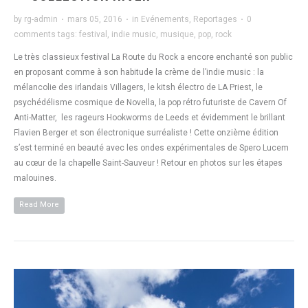
by
rg-admin
·
mars 05, 2016
·
in
Evénements
,
Reportages
·
0
comments
tags:
festival
,
indie music
,
musique
,
pop
,
rock
Le très classieux festival La Route du Rock a encore enchanté son public
en proposant comme à son habitude la crème de l’indie music : la
mélancolie des irlandais Villagers, le kitsh électro de LA Priest, le
psychédélisme cosmique de Novella, la pop rétro futuriste de Cavern Of
Anti-Matter, les rageurs Hookworms de Leeds et évidemment le brillant
Flavien Berger et son électronique surréaliste ! Cette onzième édition
s’est terminé en beauté avec les ondes expérimentales de Spero Lucem
au cœur de la chapelle Saint-Sauveur ! Retour en photos sur les étapes
malouines.
Read More