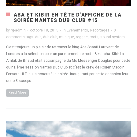
ABA ET KIBIR EN TÊTE D’AFFICHE DE LA
SOIRÉE NANTES DUB CLUB #15
by
rg-admin
·
octobre 18, 2015
·
in
Evénements
,
Reportages
·
0
comments
tags:
dub
,
dub club
,
musique
,
reggae
,
roots
,
sound system
C’est toujours un plaisir de retrouver le king Aba Shanti I arrivant de
Londres à la sélection pour un pur moment de roots & kultcha. Kibir La
Amlak de Bristol était accompagné du Mc Messenger Douglas pour cette
quinzième session Nantes Dub Club et c’est le crew de Rouen Steppin
Forward Hi-Fi qui a sonorisé la soirée. Inaugurant par cette occasion leur
sono 8 scoops.
Read More