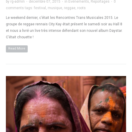
by
rg-admin
·
décembre 07, 2015
·
in
Evénements
,
Reportages
·
0
comments
tags:
festival
,
musique
,
reggae
,
roots
Le weekend dernier, c’était les Rencontres Trans Musicales 2015. Le
groupe de reggae rennais City Kay était présent le samedi soir au Hall 8
et nous a livré un live très intense défendant son nouvel album Daystar.
C’était chouette !
Read More