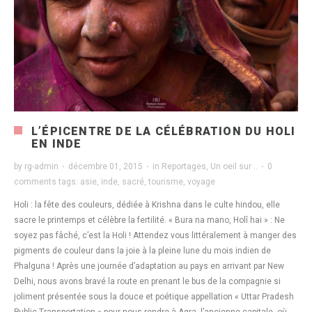
L’ÉPICENTRE DE LA CÉLÉBRATION DU HOLI
EN INDE
by
rg-admin
·
décembre 01, 2015
·
in
Reportages
,
Un oeil sur ..
·
0
comments
tags:
asie
,
inde
,
sacré
,
tourisme
,
voyage
Holi : la fête des couleurs, dédiée à Krishna dans le culte hindou, elle
sacre le printemps et célèbre la fertilité. « Bura na mano, Holî hai » : Ne
soyez pas fâché, c’est la Holi ! Attendez vous littéralement à manger des
pigments de couleur dans la joie à la pleine lune du mois indien de
Phalguna ! Après une journée d’adaptation au pays en arrivant par New
Delhi, nous avons bravé la route en prenant le bus de la compagnie si
joliment présentée sous la douce et poétique appellation « Uttar Pradesh