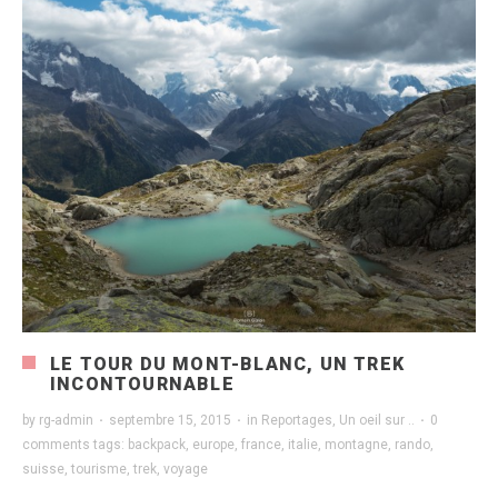
LE TOUR DU MONT-BLANC, UN TREK
INCONTOURNABLE
by
rg-admin
·
septembre 15, 2015
·
in
Reportages
,
Un oeil sur ..
·
0
comments
tags:
backpack
,
europe
,
france
,
italie
,
montagne
,
rando
,
suisse
,
tourisme
,
trek
,
voyage