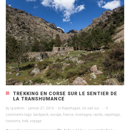
TREKKING EN CORSE SUR LE SENTIER DE
LA TRANSHUMANCE
by
rg-admin
·
janvier 27, 2016
·
in
Reportages
,
Un oeil sur ..
·
0
comments
tags:
backpack
,
europe
,
france
,
montagne
,
rando
,
reportage
,
tourisme
,
trek
,
voyage