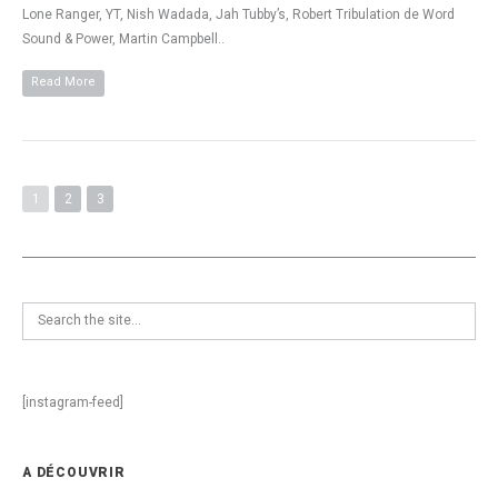
Lone Ranger, YT, Nish Wadada, Jah Tubby’s, Robert Tribulation de Word
Sound & Power, Martin Campbell..
Read More
1
2
3
[instagram-feed]
A DÉCOUVRIR