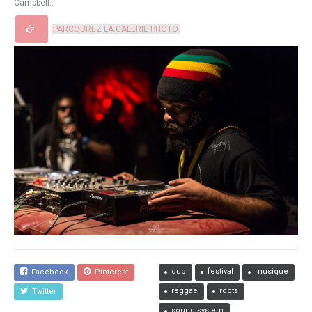
Campbell..
PARCOUREZ LA GALERIE PHOTO
dub
festival
musique
Facebook
Pinterest
reggae
roots
Twitter
sound system