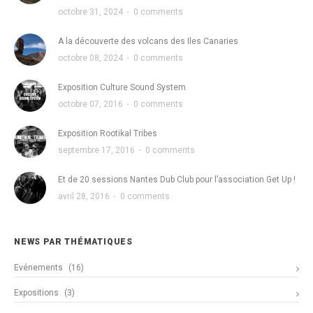
octobre 31, 2024
·
0 comments
A la découverte des volcans des Iles Canaries
octobre 08, 2024
·
0 comments
Exposition Culture Sound System
octobre 07, 2016
·
0 comments
Exposition Rootikal Tribes
septembre 17, 2016
·
0 comments
Et de 20 sessions Nantes Dub Club pour l’association Get Up !
avril 28, 2016
·
0 comments
NEWS PAR THÉMATIQUES
Evénements
(16)
Expositions
(3)