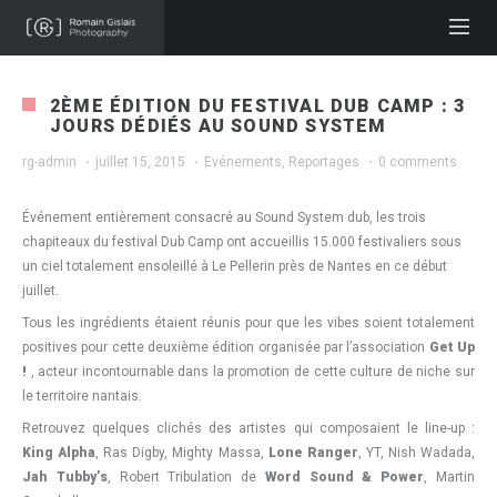
2ÈME ÉDITION DU FESTIVAL DUB CAMP : 3
JOURS DÉDIÉS AU SOUND SYSTEM
rg-admin
·
juillet 15, 2015
·
Evénements
,
Reportages
·
0 comments
Événement entièrement consacré au Sound System dub, les trois
chapiteaux du festival Dub Camp ont accueillis 15.000 festivaliers sous
un ciel totalement ensoleillé à Le Pellerin près de Nantes en ce début
juillet.
Tous les ingrédients étaient réunis pour que les vibes soient totalement
positives pour cette deuxième édition organisée par l’association
Get Up
!
, acteur incontournable dans la promotion de cette culture de niche sur
le territoire nantais.
Retrouvez quelques clichés des artistes qui composaient le line-up :
King Alpha
, Ras Digby, Mighty Massa,
Lone Ranger
, YT, Nish Wadada,
Jah Tubby’s
, Robert Tribulation de
Word Sound & Power
, Martin