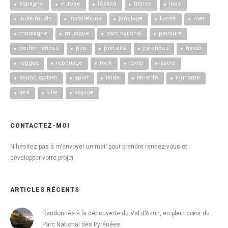
espagne
europe
festival
france
inde
indie music
installations
jonglage
karaté
mer
montagne
musique
parc national
peinture
performances
pop
portraits
pyrénées
rando
reggae
reportage
rock
roots
sacré
sound system
sport
teide
tenerife
tourisme
trek
ville
voyage
CONTACTEZ-MOI
N'hésitez pas à m'envoyer un mail pour prendre rendez-vous et
développer votre projet.
ARTICLES RÉCENTS
Randonnée à la découverte du Val d’Azun, en plein cœur du
Parc National des Pyrénées