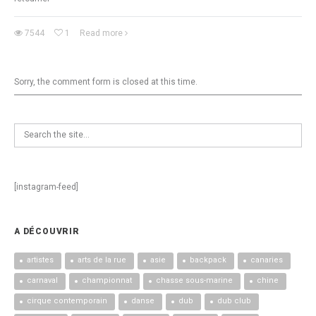
7544
1
Read more
Sorry, the comment form is closed at this time.
[instagram-feed]
A DÉCOUVRIR
artistes
arts de la rue
asie
backpack
canaries
carnaval
championnat
chasse sous-marine
chine
cirque contemporain
danse
dub
dub club