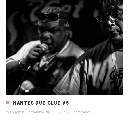
NANTES DUB CLUB #5
by
rg-admin
·
novembre 20, 2015
·
in
·
0 comments