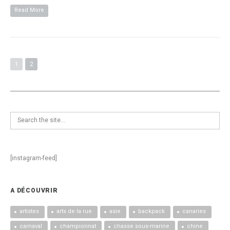
Read More
1
2
[instagram-feed]
A DÉCOUVRIR
artistes
arts de la rue
asie
backpack
canaries
carnaval
championnat
chasse sous-marine
chine