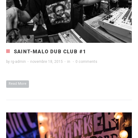
SAINT-MALO DUB CLUB #1
by
rg-admin
·
novembre 18, 2015
·
in
·
0 comments
Read More