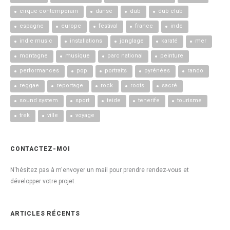
cirque contemporain
danse
dub
dub club
espagne
europe
festival
france
inde
indie music
installations
jonglage
karaté
mer
montagne
musique
parc national
peinture
performances
pop
portraits
pyrénées
rando
reggae
reportage
rock
roots
sacré
sound system
sport
teide
tenerife
tourisme
trek
ville
voyage
CONTACTEZ-MOI
N'hésitez pas à m'envoyer un mail pour prendre rendez-vous et
développer votre projet.
ARTICLES RÉCENTS