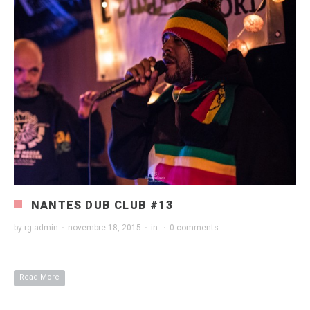
NANTES DUB CLUB #13
by
rg-admin
·
novembre 18, 2015
·
in
·
0 comments
Read More