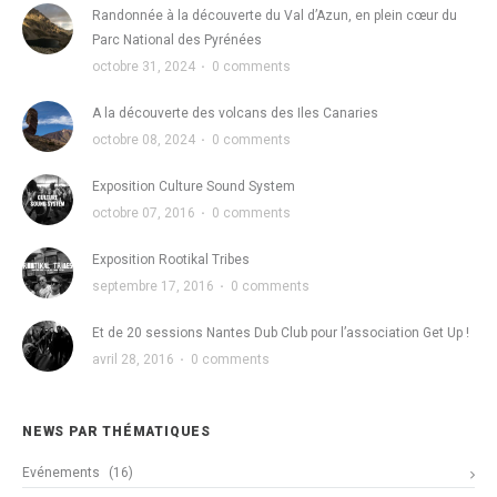
Randonnée à la découverte du Val d’Azun, en plein cœur du
Parc National des Pyrénées
octobre 31, 2024
·
0 comments
A la découverte des volcans des Iles Canaries
octobre 08, 2024
·
0 comments
Exposition Culture Sound System
octobre 07, 2016
·
0 comments
Exposition Rootikal Tribes
septembre 17, 2016
·
0 comments
Et de 20 sessions Nantes Dub Club pour l’association Get Up !
avril 28, 2016
·
0 comments
NEWS PAR THÉMATIQUES
Evénements
(16)