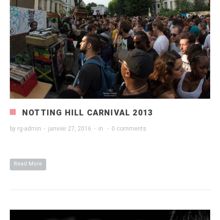
NOTTING HILL CARNIVAL 2013
by
rg-admin
·
janvier 27, 2016
·
in
·
0 comments
Read More