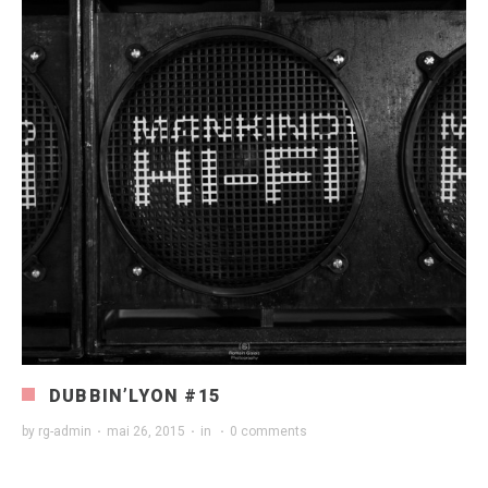
DUBBIN’LYON #15
by
rg-admin
·
mai 26, 2015
·
in
·
0 comments