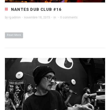
NANTES DUB CLUB #16
by
rg-admin
·
novembre 18, 2015
·
in
·
0 comments
Read More