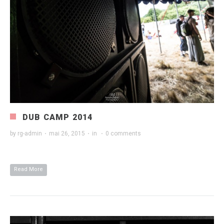
DUB CAMP 2014
by
rg-admin
·
mai 26, 2015
·
in
·
0 comments
Read More