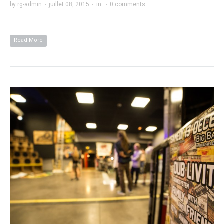
by
rg-admin
·
juillet 08, 2015
·
in
·
0 comments
Read More