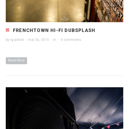
FRENCHTOWN HI-FI DUBSPLASH
by
rg-admin
·
mai 26, 2015
·
in
·
0 comments
Read More