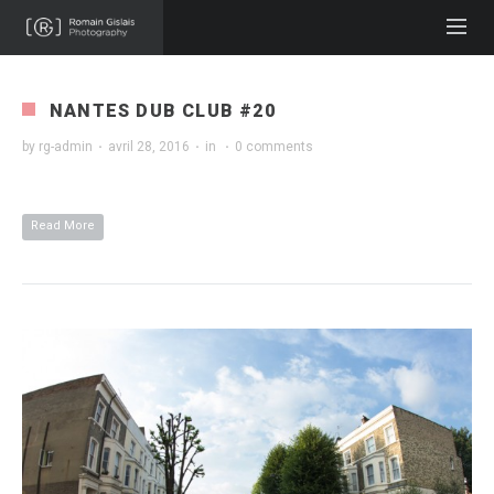
NANTES DUB CLUB #20
by
rg-admin
·
avril 28, 2016
·
in
·
0 comments
Read More