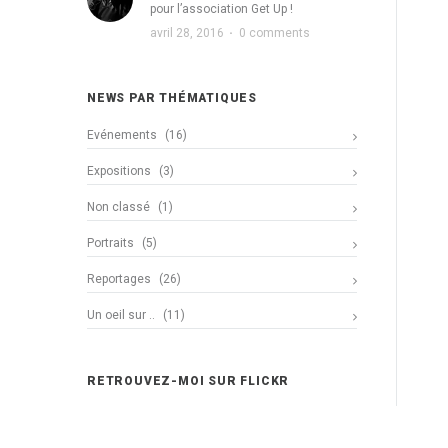
pour l’association Get Up !
avril 28, 2016
·
0 comments
NEWS PAR THÉMATIQUES
Evénements
(16)
Expositions
(3)
Non classé
(1)
Portraits
(5)
Reportages
(26)
Un oeil sur ..
(11)
RETROUVEZ-MOI SUR FLICKR