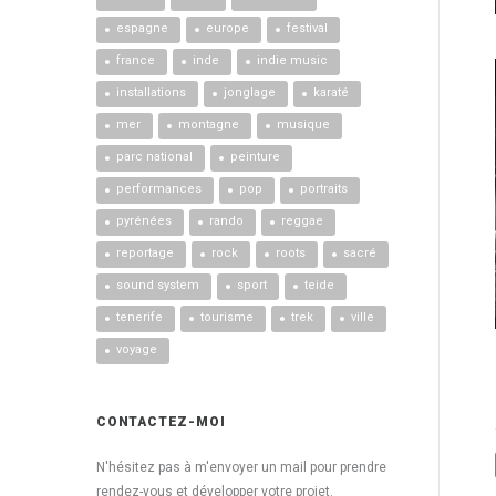
espagne
europe
festival
france
inde
indie music
installations
jonglage
karaté
mer
montagne
musique
parc national
peinture
performances
pop
portraits
pyrénées
rando
reggae
reportage
rock
roots
sacré
sound system
sport
teide
tenerife
tourisme
trek
ville
voyage
CONTACTEZ-MOI
N'hésitez pas à m'envoyer un mail pour prendre
rendez-vous et développer votre projet.