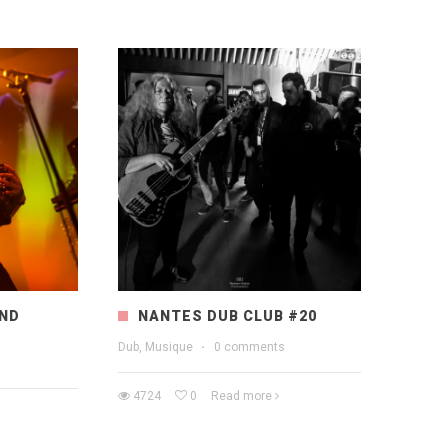
AND
NANTES DUB CLUB #20
Dub, Musique
·
0 comments
4724
0
Read more