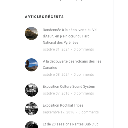
ARTICLES RÉCENTS
Randonnée à la découverte du Val
d’Azun, en plein cœur du Parc
National des Pyrénées
octobre 31, 2024
·
0 comments
A la découverte des volcans des Iles
Canaries
octobre 08, 2024
·
0 comments
Exposition Culture Sound System
octobre 07, 2016
·
0 comments
Exposition Rootikal Tribes
septembre 17, 2016
·
0 comments
Et de 20 sessions Nantes Dub Club