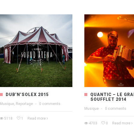
DUB’N’SOLEX 2015
QUANTIC – LE GR
SOUFFLET 2014
Musique, Reportage
·
0 comments
Musique
·
0 comments
5118
1
Read more
4703
0
Read more