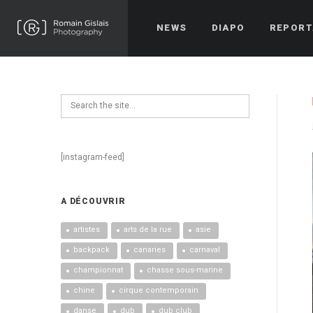
NEWS
DIAPO
REPORT
[instagram-feed]
A DÉCOUVRIR
artistes
arts de la rue
asie
backpack
canaries
carnaval
championnat
chasse sous-marine
chine
cirque contemporain
danse
dub
dub club