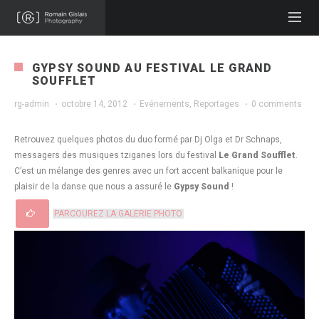
GYPSY SOUND AU FESTIVAL LE GRAND
SOUFFLET
rg-admin
·
octobre 14, 2012
·
Evénements
,
Reportages
·
0 comments
Retrouvez quelques photos du duo formé par Dj Olga et Dr Schnaps,
messagers des musiques tziganes lors du festival
Le Grand Soufflet
.
C’est un mélange des genres avec un fort accent balkanique pour le
plaisir de la danse que nous a assuré le
Gypsy Sound
!
PARCOUREZ LA GALERIE PHOTO