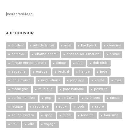
[instagram-feed]
A DÉCOUVRIR
artistes
arts de la rue
asie
backpack
canaries
carnaval
championnat
chasse sous-marine
chine
cirque contemporain
danse
dub
dub club
espagne
europe
festival
france
inde
indie music
installations
jonglage
karaté
mer
montagne
musique
parc national
peinture
performances
pop
portraits
pyrénées
rando
reggae
reportage
rock
roots
sacré
sound system
sport
teide
tenerife
tourisme
trek
ville
voyage