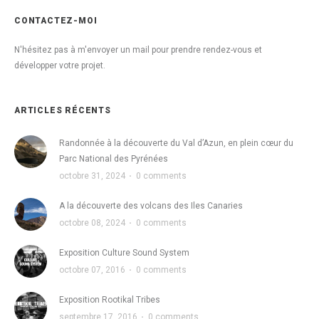
CONTACTEZ-MOI
N'hésitez pas à m'envoyer un mail pour prendre rendez-vous et
développer votre projet.
ARTICLES RÉCENTS
Randonnée à la découverte du Val d’Azun, en plein cœur du
Parc National des Pyrénées
octobre 31, 2024
·
0 comments
A la découverte des volcans des Iles Canaries
octobre 08, 2024
·
0 comments
Exposition Culture Sound System
octobre 07, 2016
·
0 comments
Exposition Rootikal Tribes
septembre 17, 2016
·
0 comments