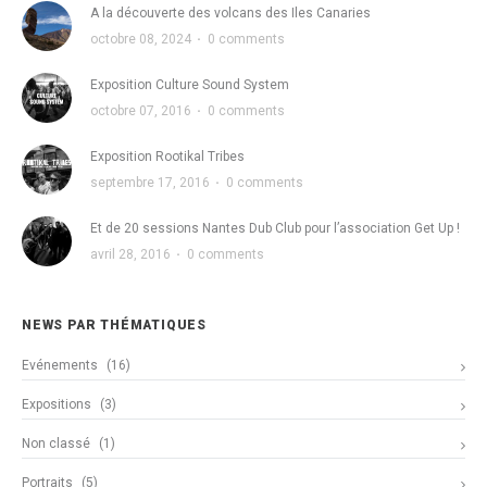
A la découverte des volcans des Iles Canaries
octobre 08, 2024
·
0 comments
Exposition Culture Sound System
octobre 07, 2016
·
0 comments
Exposition Rootikal Tribes
septembre 17, 2016
·
0 comments
Et de 20 sessions Nantes Dub Club pour l’association Get Up !
avril 28, 2016
·
0 comments
NEWS PAR THÉMATIQUES
Evénements
(16)
Expositions
(3)
Non classé
(1)
Portraits
(5)