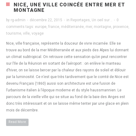
NICE, UNE VILLE COINCÉE ENTRE MER ET
MONTAGNE
by
rg-admin
·
décembre 22, 2015
·
in
Reportages
,
Un oeil sur ..
·
0
comments
tags:
europe
,
france
,
méditerranée
,
mer
,
montagne
,
provence
,
tourisme
,
ville
,
voyage
Nice, ville française, représente la douceur de vivre incarnée. Elle se
trouve au bord de la mer Méditerranée et aux pieds des Alpes lui donnant
un climat subtropical. On retrouve cette sensation qu’on peut rencontrer
sur l’Ile de la Réunion en sortant de l’aéroport : on enlève le manteau
d’hiver, on se laisse bercer par la chaleur des rayons de soleil et éblouir
par la luminosité. Ce n’est que très tardivement que le comté de Nice est
devenu Français (1860) aussi son architecture est une fusion de
l’urbanisme italien à l’époque moderne et du style haussmannien. Le
parcours de la vieille ville qui se situe au fond de la baie des Anges est
donc très intéressant et on se laisse même tenter par une glace en plein
mois de décembre.
Read More