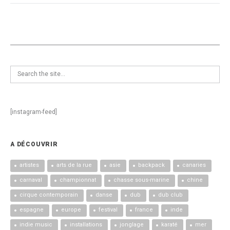
[instagram-feed]
A DÉCOUVRIR
artistes
arts de la rue
asie
backpack
canaries
carnaval
championnat
chasse sous-marine
chine
cirque contemporain
danse
dub
dub club
espagne
europe
festival
france
inde
indie music
installations
jonglage
karaté
mer