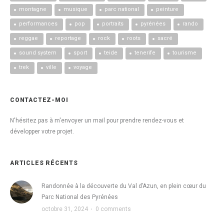
montagne
musique
parc national
peinture
performances
pop
portraits
pyrénées
rando
reggae
reportage
rock
roots
sacré
sound system
sport
teide
tenerife
tourisme
trek
ville
voyage
CONTACTEZ-MOI
N'hésitez pas à m'envoyer un mail pour prendre rendez-vous et
développer votre projet.
ARTICLES RÉCENTS
Randonnée à la découverte du Val d’Azun, en plein cœur du
Parc National des Pyrénées
octobre 31, 2024
·
0 comments