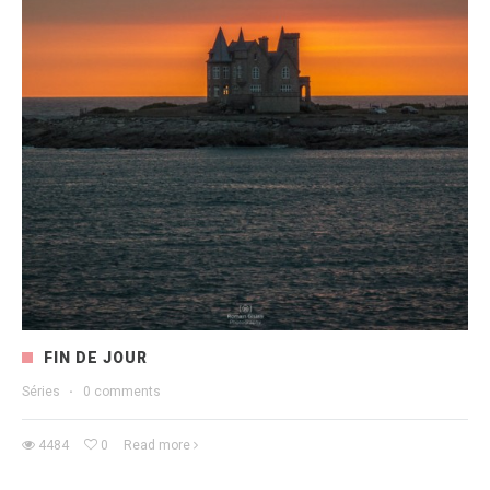
FIN DE JOUR
Séries
·
0 comments
4484
0
Read more