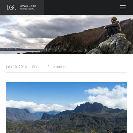
juin 10, 2013
·
Séries
·
0 comments