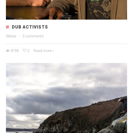
DUB ACTIVISTS
Séries
·
0 comments
4798
2
Read more