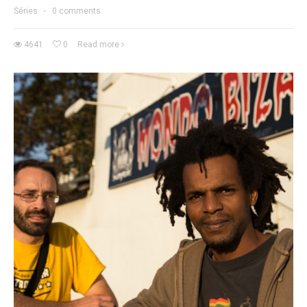
Séries
·
0 comments
4641
0
Read more